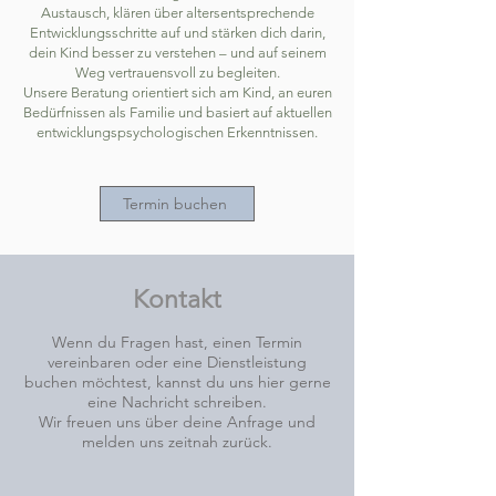
Austausch, klären über altersentsprechende
Entwicklungsschritte auf und stärken dich darin,
dein Kind besser zu verstehen – und auf seinem
Weg vertrauensvoll zu begleiten.
Unsere Beratung orientiert sich am Kind, an euren
Bedürfnissen als Familie und basiert auf aktuellen
entwicklungspsychologischen Erkenntnissen.
Termin buchen
Kontakt
Wenn du Fragen hast, einen Termin
vereinbaren oder eine Dienstleistung
buchen möchtest, kannst du uns hier gerne
eine Nachricht schreiben.
Wir freuen uns über deine Anfrage und
melden uns zeitnah zurück.