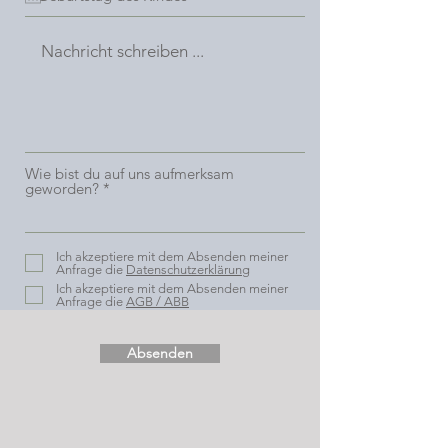
Wie bist du auf uns aufmerksam
geworden?
Ich akzeptiere mit dem Absenden meiner
Anfrage die
Datenschutzerklärung
Ich akzeptiere mit dem Absenden meiner
Anfrage die
AGB / ABB
Absenden