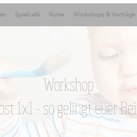
en
Spielcafé
Kurse
Workshops & Vorträge
Workshop
st 1x1 - so gelingt euer Be