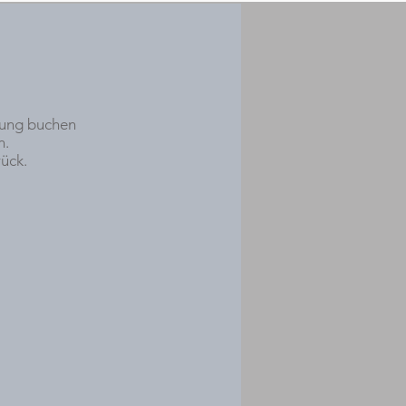
tung buchen
n.
ück.