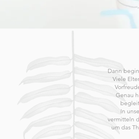
Dann begin
Viele Elt
Vorfreud
Genau hi
beglei
In uns
vermitteln 
um das Th