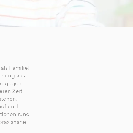
ls Familie!
schung aus
entgegen.
eren Zeit
stehen.
auf und
ationen rund
praxisnahe