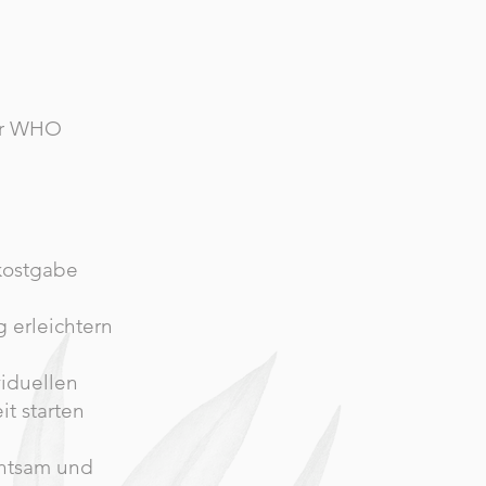
er WHO
kostgabe
g erleichtern
iduellen
t starten
chtsam und